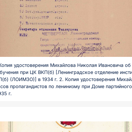
 Копия удостоверения Михайлова Николая Ивановича об
обучения при ЦК ВКП(б) [Ленинградское отделение инст
П(б) (ЛОИМЗО)] в 1934 г. 2. Копия удостоверения Миха
сов пропагандистов по ленинизму при Доме партийног
35 г.