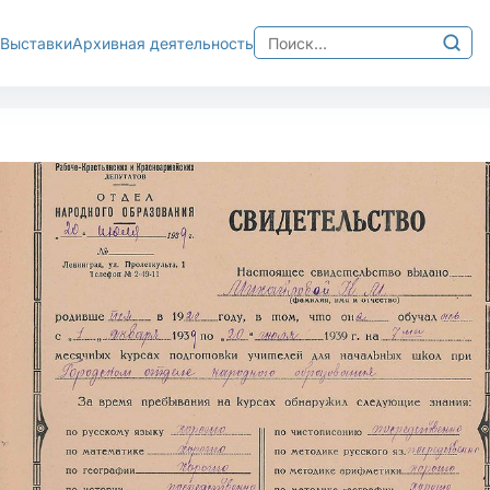
Найти:
Выставки
Архивная деятельность
Изображения
хема
Межбуквенный интер
Ц
Среднее
Большо