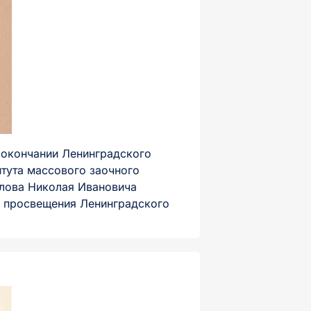
 окончании Ленинградского
итута массового заочного
йлова Николая Ивановича
о просвещения Ленинградского