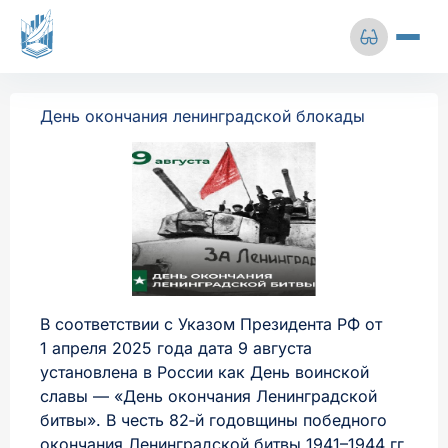
Перейти
к
содержимому
Сбросить настройки
О центре
День окончания ленинградской блокады
Выставки
Размер шрифта
Цветовая схема
Архивная деятельность
А-
А+
Ц
Ц
Ц
Личный кабинет
Межбуквенный
Изображения
+7 (812) 241-51-78
интервал
В соответствии с Указом Президента РФ от
1 апреля 2025 года дата 9 августа
Среднее
Большое
установлена в России как День воинской
info@gkuoa.ru
славы — «День окончания Ленинградской
битвы». В честь 82‑й годовщины победного
Межстрочный
окончания Ленинградской битвы 1941–1944 гг.