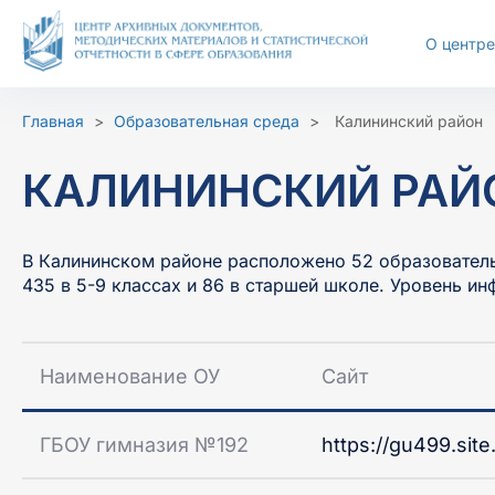
Перейти
к
О центре
содержимому
Размер шрифта
Цветовая с
Главная
>
Образовательная среда
>
Калининский район
А-
А+
Ц
Ц
КАЛИНИНСКИЙ РАЙ
В Калининском районе расположено 52 образователь
435 в 5-9 классах и 86 в старшей школе. Уровень и
Наименование ОУ
Сайт
ГБОУ гимназия №192
https://gu499.site