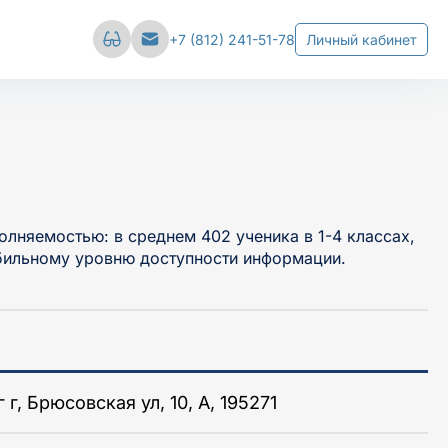
Сбросить настройки
+7 (812) 241-51-78
Личный кабинет
вал
Межстрочный интервал
е
Средний
Большой
няемостью: в среднем 402 ученика в 1-4 классах,
абильному уровню доступности информации.
г, Брюсовская ул, 10, А, 195271