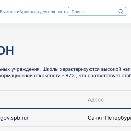
Найти:
Выставки
Архивная деятельность
Изображения
хема
Межбуквенный интер
Ц
Среднее
Большо
ОН
ных учреждения. Школы характеризуются высокой напол
нформационной открытости – 87%, что соответствует ст
Адрес
.gov.spb.ru/
Санкт-Петербург 