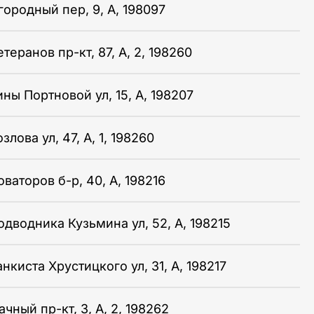
городный пер, 9, А, 198097
теранов пр-кт, 87, А, 2, 198260
ины Портновой ул, 15, А, 198207
злова ул, 47, А, 1, 198260
ваторов б-р, 40, А, 198216
одводника Кузьмина ул, 52, А, 198215
нкиста Хрустицкого ул, 31, А, 198217
чный пр-кт, 3, А, 2, 198262