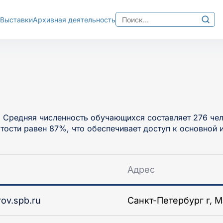
Найти:
Выставки
Архивная деятельность
Изображения
хема
Межбуквенный интер
Ц
Среднее
Большо
 Средняя численность обучающихся составляет 276 чело
тости равен 87%, что обеспечивает доступ к основной 
Адрес
rov.spb.ru
Санкт-Петербург г, М