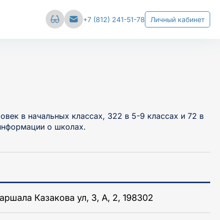
Сбросить настройки
+7 (812) 241-51-78
Личный кабинет
вал
Межстрочный интервал
е
Средний
Большой
век в начальных классах, 322 в 5-9 классах и 72 в
информации о школах.
аршала Казакова ул, 3, А, 2, 198302