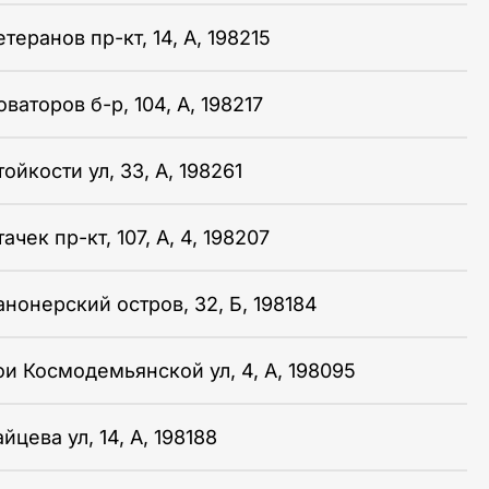
теранов пр-кт, 14, А, 198215
ваторов б-р, 104, А, 198217
ойкости ул, 33, А, 198261
ачек пр-кт, 107, А, 4, 198207
анонерский остров, 32, Б, 198184
ои Космодемьянской ул, 4, А, 198095
йцева ул, 14, А, 198188