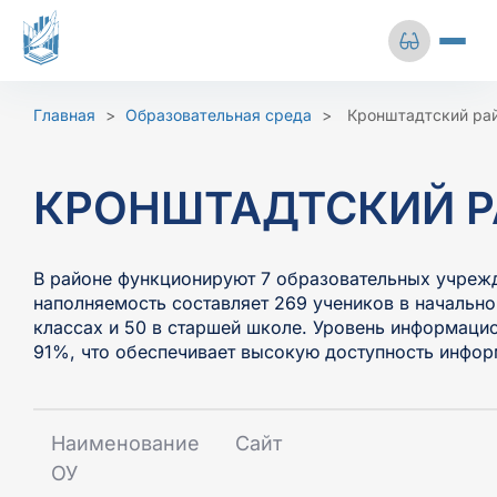
Перейти
к
содержимому
Сбросить 
О центре
Главная
>
Образовательная среда
>
Кронштадтский ра
Выставки
Размер шрифта
Цветов
КРОНШТАДТСКИЙ 
Архивная деятельность
А-
А+
Ц
Личный кабинет
В районе функционируют 7 образовательных учреж
наполняемость составляет 269 учеников в начально
Межбу
Изображения
классах и 50 в старшей школе. Уровень информацио
+7 (812) 241-51-78
инт
91%, что обеспечивает высокую доступность инфор
Среднее
info@gkuoa.ru
Наименование
Сайт
ОУ
Межстрочный интервал