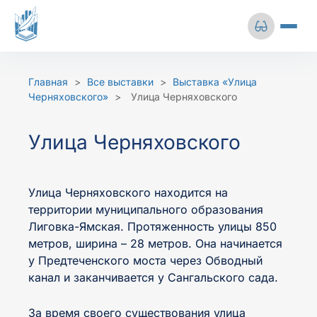
Перейти
к
содержимому
Сбросить настройки
О центре
Главная
>
Все выставки
>
Выставка «Улица
Выставки
Черняховского»
>
Улица Черняховского
Размер шрифта
Цветовая схема
Архивная деятельность
Улица Черняховского
А-
А+
Ц
Ц
Ц
Личный кабинет
Улица Черняховского находится на
Межбуквенный
Изображения
территории муниципального образования
+7 (812) 241-51-78
интервал
Лиговка-Ямская. Протяженность улицы 850
метров, ширина – 28 метров. Она начинается
Среднее
Большое
у Предтеченского моста через Обводный
info@gkuoa.ru
канал и заканчивается у Сангальского сада.
Межстрочный
За время своего существования улица