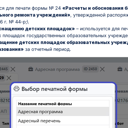
тся для печати формы № 24
«Расчеты и обоснования 
ьного ремонта учреждений»
, утвержденной распоря
6 г. № 44-р;\
оснащению детских площадок»
– используется для п
х площадок государственных образовательных учрежде
ащение детских площадок образовательных учреж
азования»
за отчетный период.