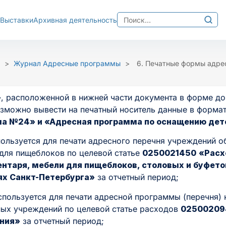
Найти:
Выставки
Архивная деятельность
Изображения
хема
Межбуквенный интер
>
Журнал Адресные программы
>
6. Печатные формы адре
Ц
Среднее
Большо
»
, расположенной в нижней части документа в форме д
озможно вывести на печатный носитель данные в форма
а №24» и «Адресная программа по оснащению дет
ользуется для печати адресного перечня учреждений о
для пищеблоков по целевой статье
0250021450
«Расх
ентаря, мебели для пищеблоков, столовых и буфет
х Санкт-Петербурга»
за отчетный период;
спользуется для печати адресной программы (перечня) 
ных учреждений по целевой статье расходов
02500209
ания»
за отчетный период;