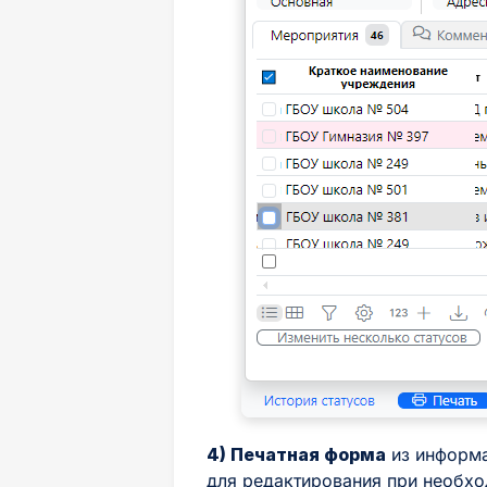
4) Печатная форма
из информа
для редактирования при необх