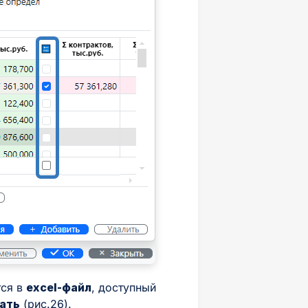
ся в
excel-файл
, доступный
чать
(рис.26).