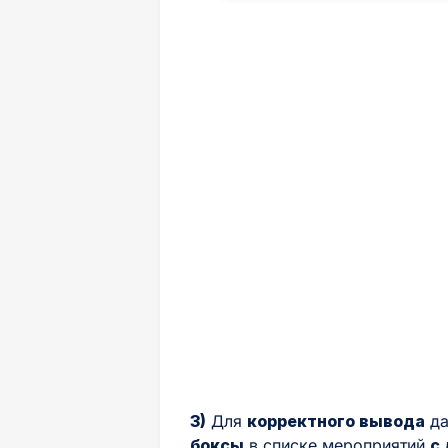
3)
Для
корректного вывода
да
боксы
в списке мероприятий
с