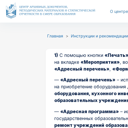
Перейти
к
О центре
содержимому
Размер шрифта
Цветовая с
Главная
>
Инструкции и рекомендации
А-
А+
Ц
Ц
1)
С помощью кнопки
«Печать
на вкладке
«Мероприятия»
, в
«Адресный перечень»
,
«Форм
—
«Адресный перечень»
– исп
на приобретение оборудования 
оборудования, кухонного инв
образовательных учреждения
—
«Адресная программа»
– и
государственных образователь
ремонт учреждений образов