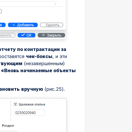
отчету по контрактации за
роставятся
чек-боксы
, и эти
ствующим
(незавершенным)
2 «Вновь начинаемые объекты
тановить
вручную
(рис.25).