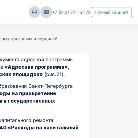
Сбросить настройки
+7 (812) 241-51-78
Личный кабинет
вал
Межстрочный интервал
сных программ и перечней
е
Средний
Большой
окумента адресной программы
те
«Адресная программа»
,
ских площадок»
(рис.21).
бразования Санкт-Петербурга
оды на приобретение
ов в государственных
капитального ремонта
40 «Расходы на капитальный