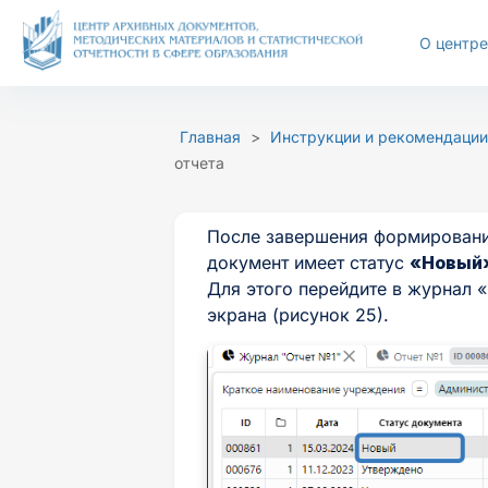
Перейти
к
О центре
содержимому
Размер шрифта
Цветовая с
Главная
>
Инструкции и рекомендации
отчета
А-
А+
Ц
Ц
После завершения формирования
документ имеет статус
«Новый
Для этого перейдите в журнал 
экрана (рисунок 25).