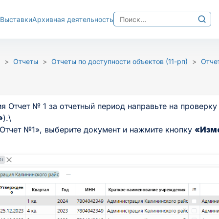
Найти:
Выставки
Архивная деятельность
Изображения
хема
Межбуквенный интер
>
Отчеты
>
Отчеты по доступности объектов (11-рп)
>
Отчет
Ц
Среднее
Большо
 Отчет № 1 за отчетный период направьте на проверку
»
).\
«Отчет №1», выберите документ и нажмите кнопку
«Изм