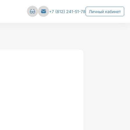
Сбросить настройки
+7 (812) 241-51-78
Личный кабинет
вал
Межстрочный интервал
е
Средний
Большой