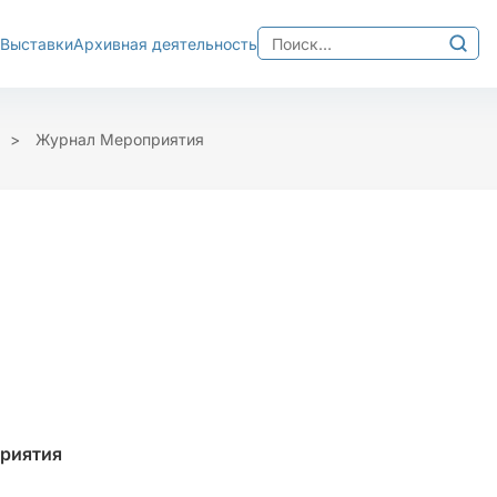
Найти:
Выставки
Архивная деятельность
Изображения
хема
Межбуквенный интер
>
Журнал Мероприятия
Ц
Среднее
Большо
приятия