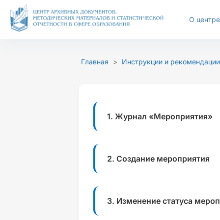
Перейти
к
О центре
содержимому
Размер шрифта
Цветовая с
Главная
>
Инструкции и рекомендации
А-
А+
Ц
Ц
1. Журнал «Мероприятия»
2. Создание мероприятия
3. Изменение статуса меро