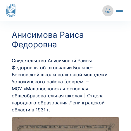
Перейти
к
содержимому
Сбросить настройки
О центре
Анисимова Раиса
Выставки
Федоровна
Размер шрифта
Цветовая схема
Архивная деятельность
Свидетельство Анисимовой Раисы
А-
А+
Ц
Ц
Ц
Личный кабинет
Федоровны об окончании Больше-
Восновской школы колхозной молодежи
Устюжинского района [соврем. –
Межбуквенный
Изображения
+7 (812) 241-51-78
МОУ «Маловосновская основная
интервал
общеобразовательная школа» ] Отдела
народного образования Ленинградской
Среднее
Большое
info@gkuoa.ru
области в 1931 г.
Межстрочный