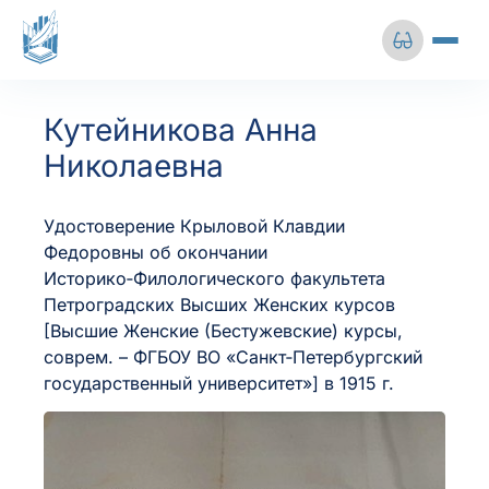
Перейти
к
содержимому
Сбросить настройки
О центре
Кутейникова Анна
Выставки
Николаевна
Размер шрифта
Цветовая схема
Архивная деятельность
Удостоверение Крыловой Клавдии
А-
А+
Ц
Ц
Ц
Личный кабинет
Федоровны об окончании
Историко‑Филологического факультета
Петроградских Высших Женских курсов
Межбуквенный
Изображения
+7 (812) 241-51-78
[Высшие Женские (Бестужевские) курсы,
интервал
соврем. – ФГБОУ ВО «Санкт‑Петербургский
государственный университет»] в 1915 г.
Среднее
Большое
info@gkuoa.ru
Межстрочный